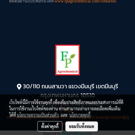
ติดต่อผ่านแบบฟอร์มได้ที่
www.fpagrochemical.com/contactus
30/110 ถนนสามวา แขวงมีนบุรี เขตมีนบุรี
กรุงเทพมหานคร 10510
เว็บไซต์นี้มีการใช้งานคุกกี้ เพื่อเพิ่มประสิทธิภาพและประสบการณ์ที่ดี
062-9351946, 094-8936426
ในการใช้งานเว็บไซต์ของท่าน ท่านสามารถอ่านรายละเอียดเพิ่มเติม
E-mail :
ได้ที่
นโยบายความเป็นส่วนตัว
และ
นโยบายคุกกี้
contact.fpagrochemical@gmail.com,
noppadol.pawaputanon@g
mail.com
ตั้งค่าคุกกี้
ยอมรับทั้งหมด
Powered by
MakeWebEasy.com